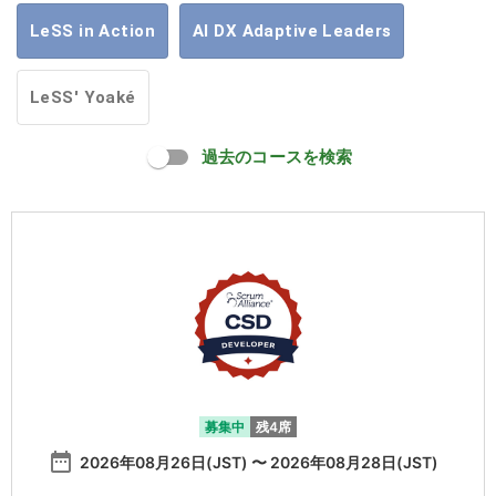
LeSS in Action
AI DX Adaptive Leaders
LeSS' Yoaké
過去のコースを検索
募集中
残4席
date_range
2026年08月26日(JST) 〜 2026年08月28日(JST)