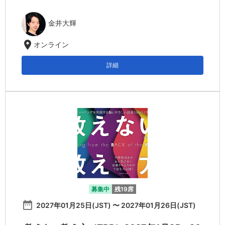
金井大輝
location_on
オンライン
詳細
募集中
残19席
date_range
2027年01月25日(JST) 〜 2027年01月26日(JST)