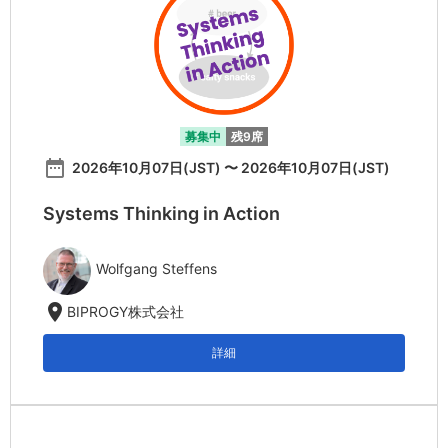
募集中
残9席
date_range
2026年10月07日(JST) 〜 2026年10月07日(JST)
Systems Thinking in Action
Wolfgang Steffens
location_on
BIPROGY株式会社
詳細