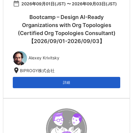
date_range
2026年09月01日(JST) 〜 2026年09月03日(JST)
Bootcamp – Design AI-Ready
Organizations with Org Topologies
(Certified Org Topologies Consultant)
【2026/09/01-2026/09/03】
Alexey Krivitsky
location_on
BIPROGY株式会社
詳細