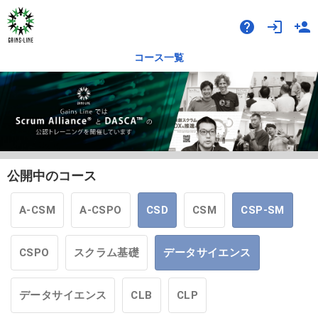
help
login
person_add
コース一覧
公開中のコース
A-CSM
A-CSPO
CSD
CSM
CSP-SM
CSPO
スクラム基礎
データサイエンス
データサイエンス
CLB
CLP