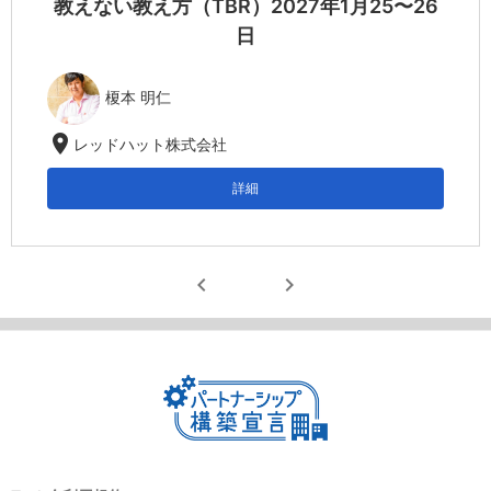
教えない教え方（TBR）2027年1月25〜26
日
榎本 明仁
location_on
レッドハット株式会社
詳細
chevron_left
chevron_right