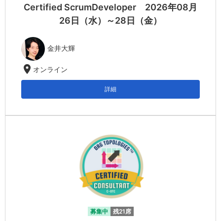
Certified ScrumDeveloper 2026年08月
26日（水）～28日（金）
金井大輝
location_on
オンライン
詳細
募集中
残21席