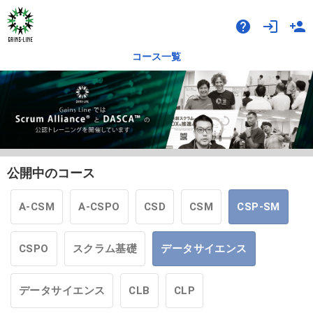
help
login
person_add
コース一覧
公開中のコース
A-CSM
A-CSPO
CSD
CSM
CSP-SM
CSPO
スクラム基礎
データサイエンス
データサイエンス
CLB
CLP