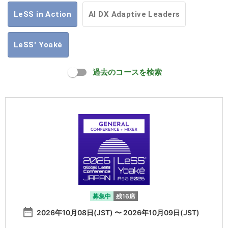
LeSS in Action
AI DX Adaptive Leaders
LeSS' Yoaké
過去のコースを検索
募集中
残16席
date_range
2026年10月08日(JST) 〜 2026年10月09日(JST)