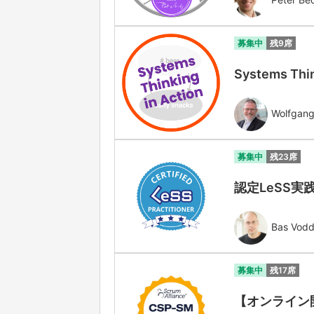
募集中
残9席
Systems Thin
Wolfgang
募集中
残23席
認定LeSS実践
Bas Vod
募集中
残17席
【オンライン開