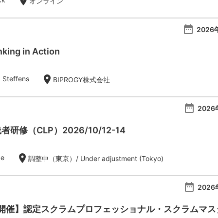
location_on
オンライン
date_range
2026
king in Action
location_on
 Steffens
BIPROGY株式会社
date_range
2026
者研修（CLP）2026/10/12-14
location_on
de
調整中（東京）/ Under adjustment (Tokyo)
date_range
2026
催】認定スクラムプロフェッショナル・スクラムマスター：Ce