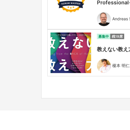
Professiona
Andreas 
募集中
残19席
教えない教え方
榎本 明仁