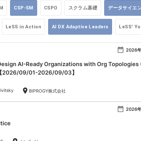
M
CSP-SM
CSPO
スクラム基礎
データサイエ
LeSS in Action
AI DX Adaptive Leaders
LeSS' Y
date_range
2026年
esign AI-Ready Organizations with Org Topologies 
)【2026/09/01-2026/09/03】
location_on
ivitsky
BIPROGY株式会社
date_range
2026年
tice
ck