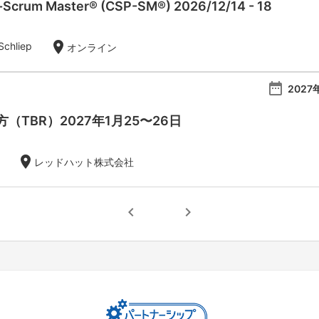
l-Scrum Master® (CSP-SM®) 2026/12/14 - 18
location_on
Schliep
オンライン
date_range
2027
（TBR）2027年1月25〜26日
location_on
レッドハット株式会社
chevron_left
chevron_right