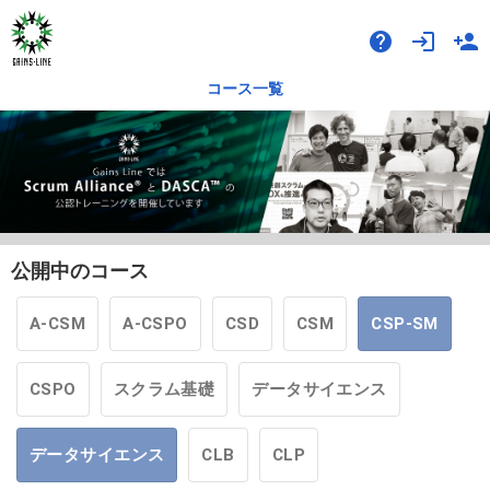
help
login
person_add
コース一覧
公開中のコース
A-CSM
A-CSPO
CSD
CSM
CSP-SM
CSPO
スクラム基礎
データサイエンス
データサイエンス
CLB
CLP