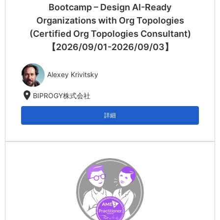
Bootcamp – Design AI-Ready
Organizations with Org Topologies
(Certified Org Topologies Consultant)
【2026/09/01-2026/09/03】
Alexey Krivitsky
location_on
BIPROGY株式会社
詳細