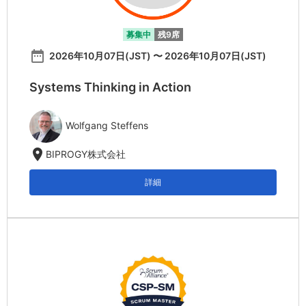
募集中
残9席
date_range
2026年10月07日(JST) 〜 2026年10月07日(JST)
Systems Thinking in Action
Wolfgang Steffens
location_on
BIPROGY株式会社
詳細