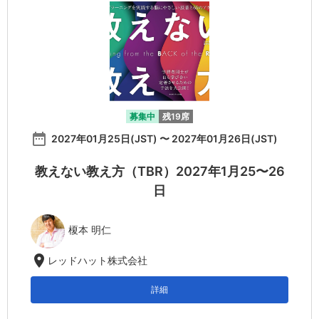
募集中
残19席
date_range
2027年01月25日(JST) 〜 2027年01月26日(JST)
教えない教え方（TBR）2027年1月25〜26
日
榎本 明仁
location_on
レッドハット株式会社
詳細