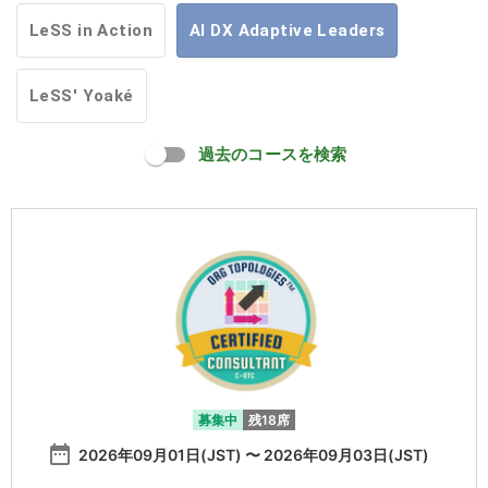
LeSS in Action
AI DX Adaptive Leaders
LeSS' Yoaké
過去のコースを検索
募集中
残18席
date_range
2026年09月01日(JST) 〜 2026年09月03日(JST)