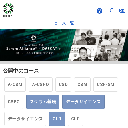
help
login
person_add
コース一覧
公開中のコース
A-CSM
A-CSPO
CSD
CSM
CSP-SM
CSPO
スクラム基礎
データサイエンス
データサイエンス
CLB
CLP