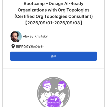
Bootcamp – Design AI-Ready
Organizations with Org Topologies
(Certified Org Topologies Consultant)
【2026/09/01-2026/09/03】
Alexey Krivitsky
location_on
BIPROGY株式会社
詳細