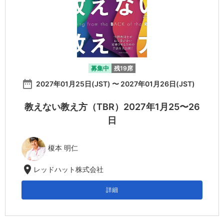
募集中
残19席
date_range
2027年01月25日(JST) 〜 2027年01月26日(JST)
教えない教え方（TBR）2027年1月25〜26
日
榎本 明仁
location_on
レッドハット株式会社
詳細