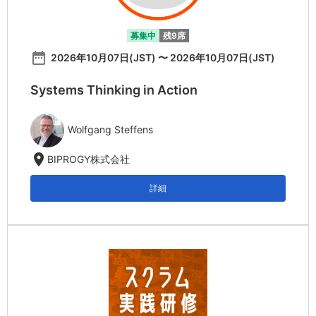
募集中
残9席
date_range
2026年10月07日(JST) 〜 2026年10月07日(JST)
Systems Thinking in Action
Wolfgang Steffens
location_on
BIPROGY株式会社
詳細