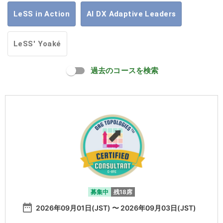
LeSS in Action
AI DX Adaptive Leaders
LeSS' Yoaké
過去のコースを検索
募集中
残18席
date_range
2026年09月01日(JST) 〜 2026年09月03日(JST)