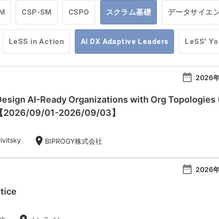
M
CSP-SM
CSPO
スクラム基礎
データサイエ
LeSS in Action
AI DX Adaptive Leaders
LeSS' Y
date_range
2026年
esign AI-Ready Organizations with Org Topologies 
)【2026/09/01-2026/09/03】
location_on
ivitsky
BIPROGY株式会社
date_range
2026年
tice
ck