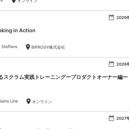
location_on
オンライン
date_range
2026
king in Action
location_on
 Steffens
BIPROGY株式会社
date_range
2026
スクラム実践トレーニングープロダクトオーナー編ー【20
location_on
ins Line
オンライン
date_range
2027