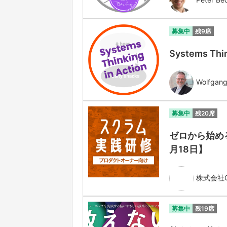
募集中
残9席
Systems Thin
Wolfgang
募集中
残20席
ゼロから始める
月18日】
株式会社Ga
募集中
残19席