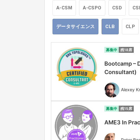
A-CSM
A-CSPO
CSD
CS
データサイエンス
CLB
CLP
募集中
残18席
Bootcamp – D
Consultant
Alexey Kr
募集中
残15席
AME3 In Prac
Peter Be