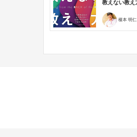
教えない教え方
榎本 明仁