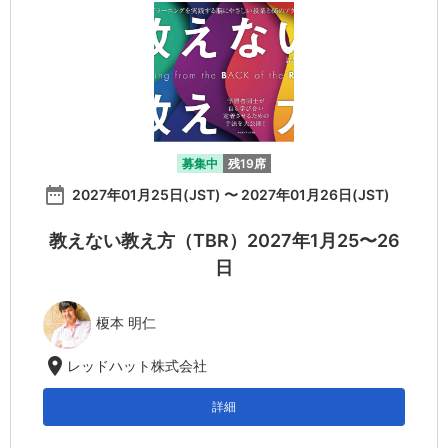
募集中
残19席
date_range
2027年01月25日(JST) 〜 2027年01月26日(JST)
教えない教え方（TBR）2027年1月25〜26
日
榎本 明仁
location_on
レッドハット株式会社
詳細