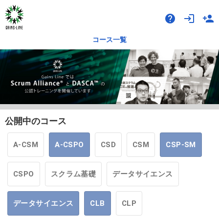
help
login
person_add
コース一覧
公開中のコース
A-CSM
A-CSPO
CSD
CSM
CSP-SM
CSPO
スクラム基礎
データサイエンス
データサイエンス
CLB
CLP