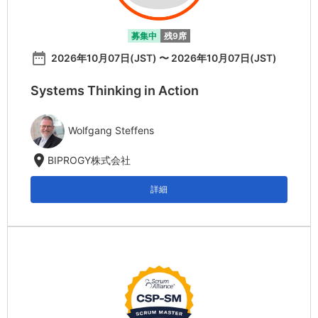
募集中
残9席
date_range
2026年10月07日(JST) 〜 2026年10月07日(JST)
Systems Thinking in Action
Wolfgang Steffens
location_on
BIPROGY株式会社
詳細