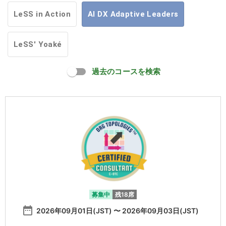
LeSS in Action
AI DX Adaptive Leaders
LeSS' Yoaké
過去のコースを検索
募集中
残18席
date_range
2026年09月01日(JST) 〜 2026年09月03日(JST)