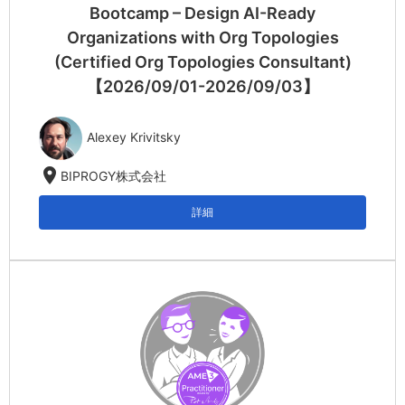
Bootcamp – Design AI-Ready
Organizations with Org Topologies
(Certified Org Topologies Consultant)
【2026/09/01-2026/09/03】
Alexey Krivitsky
location_on
BIPROGY株式会社
詳細