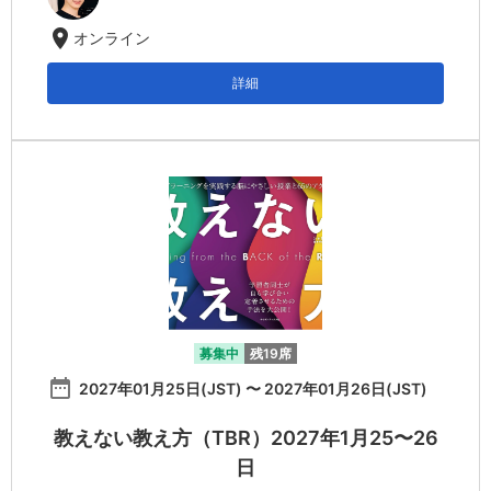
location_on
オンライン
詳細
募集中
残19席
date_range
2027年01月25日(JST) 〜 2027年01月26日(JST)
教えない教え方（TBR）2027年1月25〜26
日