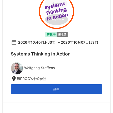
募集中
残9席
date_range
2026年10月07日(JST) 〜 2026年10月07日(JST)
Systems Thinking in Action
Wolfgang Steffens
location_on
BIPROGY株式会社
詳細