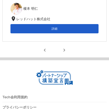
榎本 明仁
location_on
レッドハット株式会社
詳細
chevron_left
chevron_right
Tech会利用規約
プライバシーポリシー