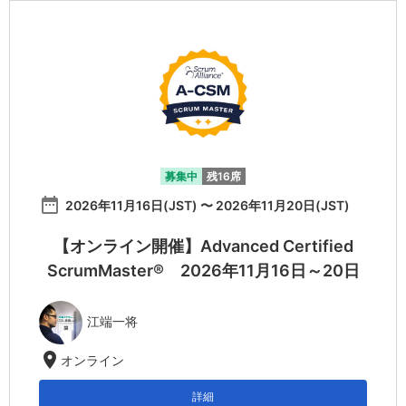
募集中
残16席
date_range
2026年11月16日(JST) 〜 2026年11月20日(JST)
【オンライン開催】Advanced Certified
ScrumMaster® 2026年11月16日～20日
江端一将
location_on
オンライン
詳細