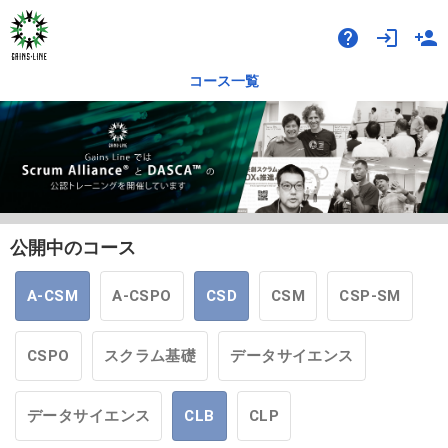
help
login
person_add
コース一覧
公開中のコース
A-CSM
A-CSPO
CSD
CSM
CSP-SM
CSPO
スクラム基礎
データサイエンス
データサイエンス
CLB
CLP