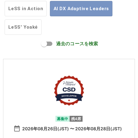
LeSS in Action
AI DX Adaptive Leaders
LeSS' Yoaké
過去のコースを検索
募集中
残4席
date_range
2026年08月26日(JST) 〜 2026年08月28日(JST)