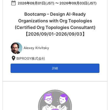
date_range
2026年09月01日(JST) 〜 2026年09月03日(JST)
Bootcamp – Design AI-Ready
Organizations with Org Topologies
(Certified Org Topologies Consultant)
【2026/09/01-2026/09/03】
Alexey Krivitsky
location_on
BIPROGY株式会社
詳細