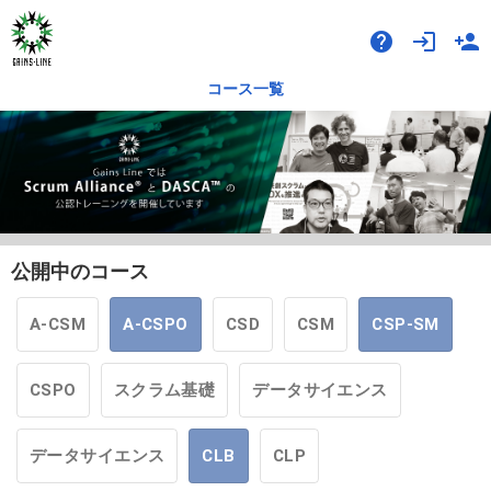
help
login
person_add
コース一覧
公開中のコース
A-CSM
A-CSPO
CSD
CSM
CSP-SM
CSPO
スクラム基礎
データサイエンス
データサイエンス
CLB
CLP