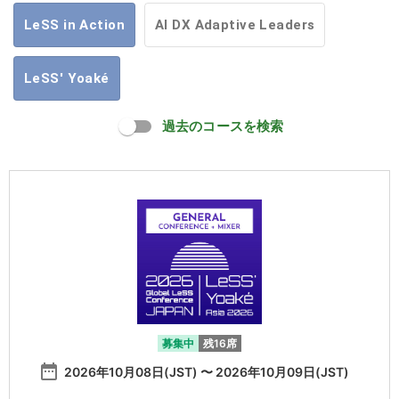
LeSS in Action
AI DX Adaptive Leaders
LeSS' Yoaké
過去のコースを検索
募集中
残16席
date_range
2026年10月08日(JST) 〜 2026年10月09日(JST)