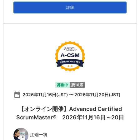
詳細
募集中
残16席
date_range
2026年11月16日(JST) 〜 2026年11月20日(JST)
【オンライン開催】Advanced Certified
ScrumMaster® 2026年11月16日～20日
江端一将