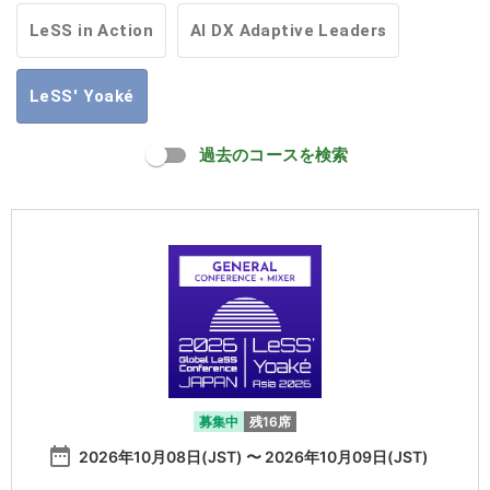
LeSS in Action
AI DX Adaptive Leaders
LeSS' Yoaké
過去のコースを検索
募集中
残16席
date_range
2026年10月08日(JST) 〜 2026年10月09日(JST)