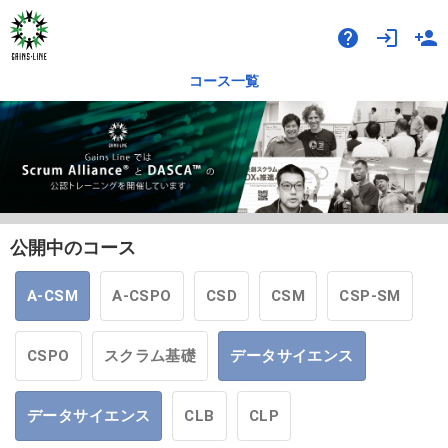
help
login
person_add
コース一覧
公開中のコース
A-CSM
A-CSPO
CSD
CSM
CSP-SM
CSPO
スクラム基礎
データサイエンス
データサイエンス
CLB
CLP