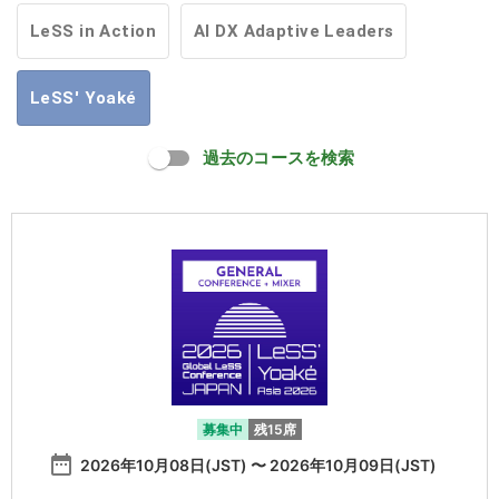
LeSS in Action
AI DX Adaptive Leaders
LeSS' Yoaké
過去のコースを検索
募集中
残15席
date_range
2026年10月08日(JST) 〜 2026年10月09日(JST)