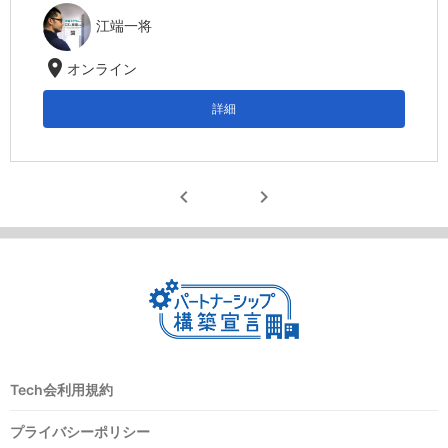
江端一将
location_on
オンライン
詳細
chevron_left
chevron_right
Tech会利用規約
プライバシーポリシー