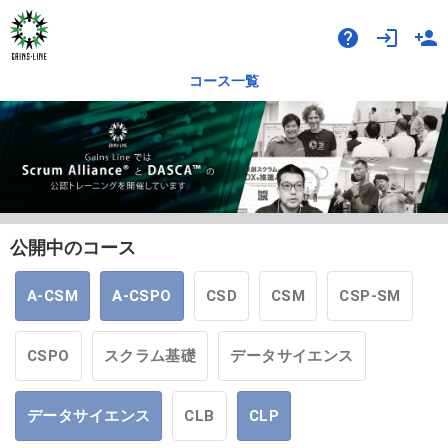
help
login
person_add
コース一覧
公開中のコース
A-CSM
A-CSPO
CSD
CSM
CSP-SM
CSPO
スクラム基礎
データサイエンス
データサイエンス
CLB
CLP