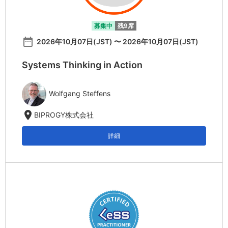
募集中
残9席
date_range
2026年10月07日(JST) 〜 2026年10月07日(JST)
Systems Thinking in Action
Wolfgang Steffens
location_on
BIPROGY株式会社
詳細