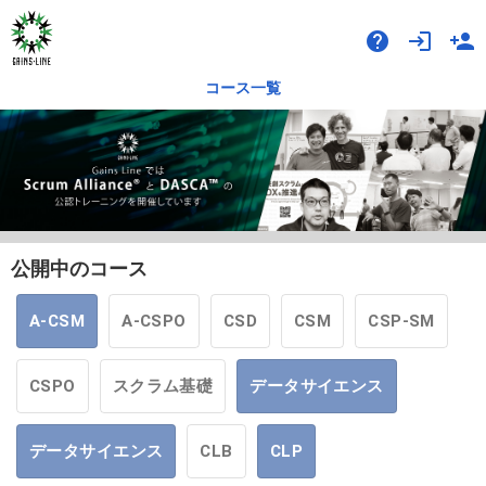
help
login
person_add
コース一覧
公開中のコース
A-CSM
A-CSPO
CSD
CSM
CSP-SM
CSPO
スクラム基礎
データサイエンス
データサイエンス
CLB
CLP