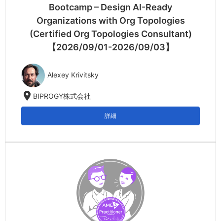
Bootcamp – Design AI-Ready
Organizations with Org Topologies
(Certified Org Topologies Consultant)
【2026/09/01-2026/09/03】
Alexey Krivitsky
location_on
BIPROGY株式会社
詳細