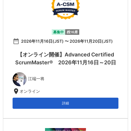
募集中
残16席
date_range
2026年11月16日(JST) 〜 2026年11月20日(JST)
【オンライン開催】Advanced Certified
ScrumMaster® 2026年11月16日～20日
江端一将
location_on
オンライン
詳細