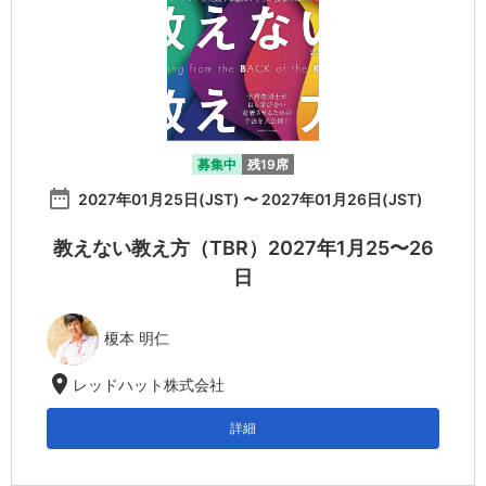
募集中
残19席
date_range
2027年01月25日(JST) 〜 2027年01月26日(JST)
教えない教え方（TBR）2027年1月25〜26
日
榎本 明仁
location_on
レッドハット株式会社
詳細