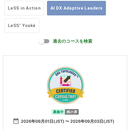
LeSS in Action
AI DX Adaptive Leaders
LeSS' Yoaké
過去のコースを検索
募集中
残21席
date_range
2026年09月01日(JST) 〜 2026年09月03日(JST)