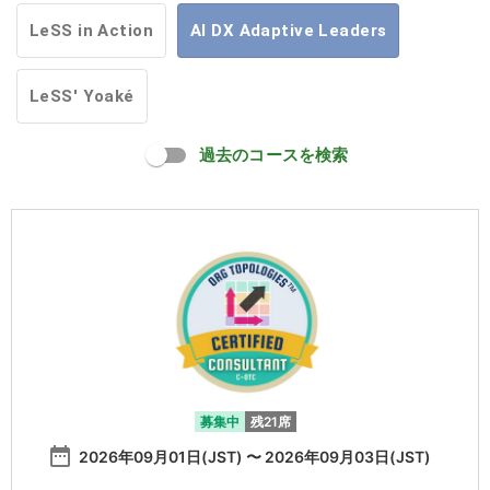
LeSS in Action
AI DX Adaptive Leaders
LeSS' Yoaké
過去のコースを検索
募集中
残21席
date_range
2026年09月01日(JST) 〜 2026年09月03日(JST)