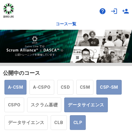
help
login
person_add
コース一覧
公開中のコース
A-CSM
A-CSPO
CSD
CSM
CSP-SM
CSPO
スクラム基礎
データサイエンス
データサイエンス
CLB
CLP