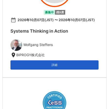
募集中
残9席
date_range
2026年10月07日(JST) 〜 2026年10月07日(JST)
Systems Thinking in Action
Wolfgang Steffens
location_on
BIPROGY株式会社
詳細