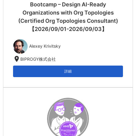
Bootcamp – Design AI-Ready
Organizations with Org Topologies
(Certified Org Topologies Consultant)
【2026/09/01-2026/09/03】
Alexey Krivitsky
location_on
BIPROGY株式会社
詳細