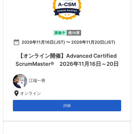
募集中
残16席
date_range
2026年11月16日(JST) 〜 2026年11月20日(JST)
【オンライン開催】Advanced Certified
ScrumMaster® 2026年11月16日～20日
江端一将
location_on
オンライン
詳細