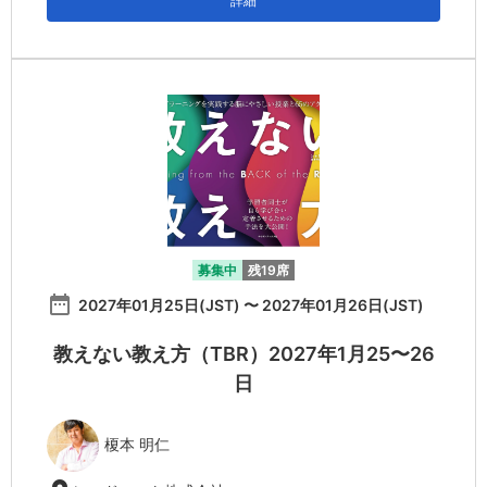
詳細
募集中
残19席
date_range
2027年01月25日(JST) 〜 2027年01月26日(JST)
教えない教え方（TBR）2027年1月25〜26
日
榎本 明仁