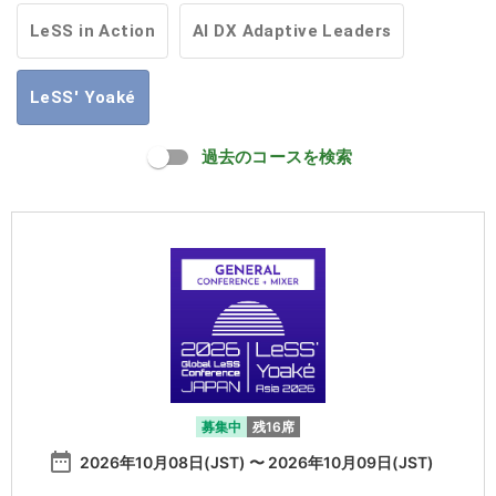
LeSS in Action
AI DX Adaptive Leaders
LeSS' Yoaké
過去のコースを検索
募集中
残16席
date_range
2026年10月08日(JST) 〜 2026年10月09日(JST)