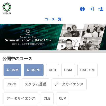
help
login
person_add
コース一覧
公開中のコース
A-CSM
A-CSPO
CSD
CSM
CSP-SM
CSPO
スクラム基礎
データサイエンス
データサイエンス
CLB
CLP