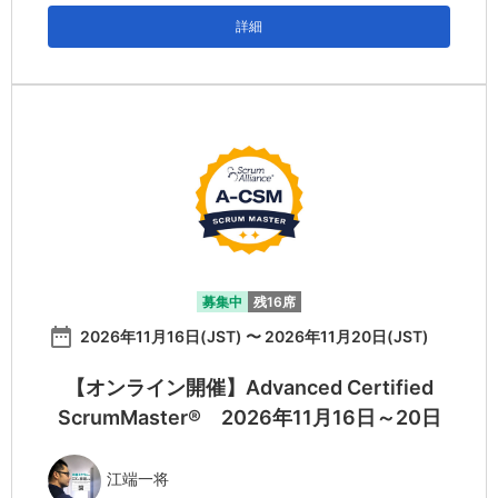
詳細
募集中
残16席
date_range
2026年11月16日(JST) 〜 2026年11月20日(JST)
【オンライン開催】Advanced Certified
ScrumMaster® 2026年11月16日～20日
江端一将