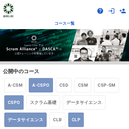
help
login
person_add
コース一覧
公開中のコース
A-CSM
A-CSPO
CSD
CSM
CSP-SM
CSPO
スクラム基礎
データサイエンス
データサイエンス
CLB
CLP