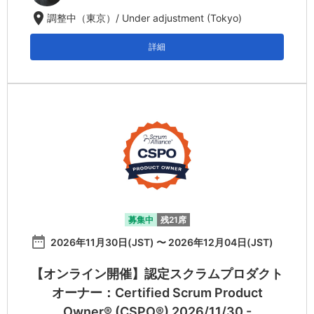
location_on
調整中（東京）/ Under adjustment (Tokyo)
詳細
募集中
残21席
date_range
2026年11月30日(JST) 〜 2026年12月04日(JST)
【オンライン開催】認定スクラムプロダクト
オーナー：Certified Scrum Product
Owner® (CSPO®) 2026/11/30 -