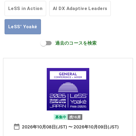
LeSS in Action
AI DX Adaptive Leaders
LeSS' Yoaké
過去のコースを検索
募集中
残16席
date_range
2026年10月08日(JST) 〜 2026年10月09日(JST)