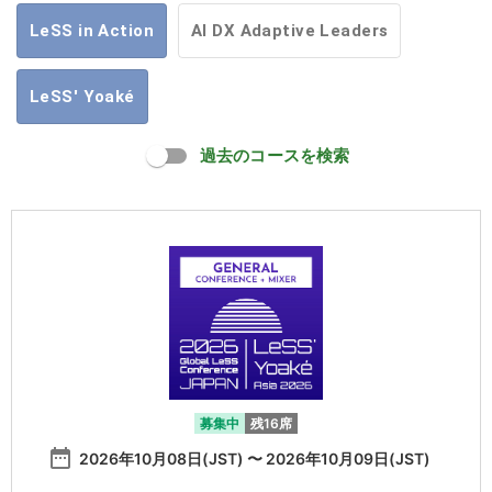
LeSS in Action
AI DX Adaptive Leaders
LeSS' Yoaké
過去のコースを検索
募集中
残16席
date_range
2026年10月08日(JST) 〜 2026年10月09日(JST)