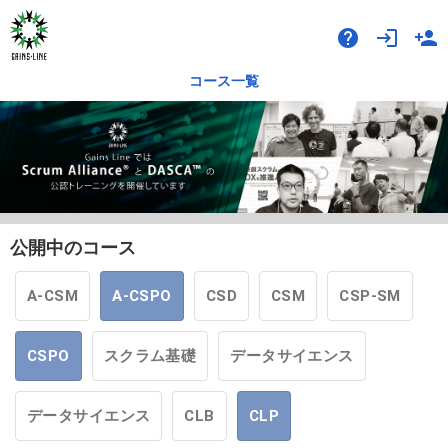
help
login
person_add
コース一覧
公開中のコース
A-CSM
A-CSPO
CSD
CSM
CSP-SM
CSPO
スクラム基礎
データサイエンス
データサイエンス
CLB
CLP