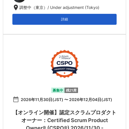
location_on
調整中（東京）/ Under adjustment (Tokyo)
詳細
募集中
残21席
date_range
2026年11月30日(JST) 〜 2026年12月04日(JST)
【オンライン開催】認定スクラムプロダクト
オーナー：Certified Scrum Product
Owner® (CSPO®) 2026/11/30 -