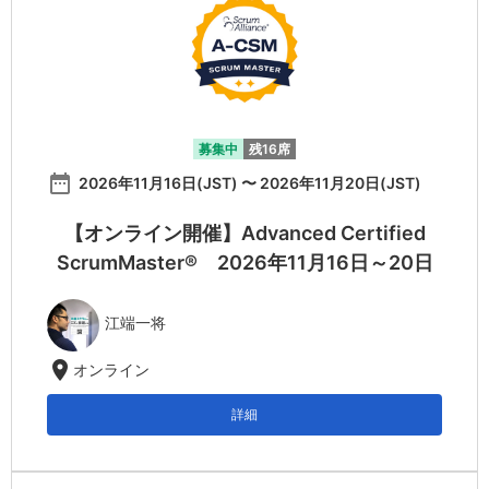
募集中
残16席
date_range
2026年11月16日(JST) 〜 2026年11月20日(JST)
【オンライン開催】Advanced Certified
ScrumMaster® 2026年11月16日～20日
江端一将
location_on
オンライン
詳細