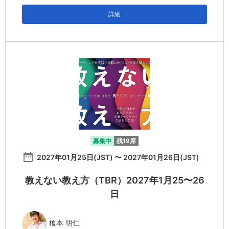
詳細
募集中
残19席
date_range
2027年01月25日(JST) 〜 2027年01月26日(JST)
教えない教え方（TBR）2027年1月25〜26
日
榎本 明仁