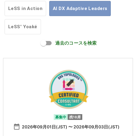
LeSS in Action
AI DX Adaptive Leaders
LeSS' Yoaké
過去のコースを検索
募集中
残18席
date_range
2026年09月01日(JST) 〜 2026年09月03日(JST)