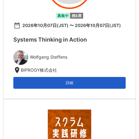
募集中
残8席
date_range
2026年10月07日(JST) 〜 2026年10月07日(JST)
Systems Thinking in Action
Wolfgang Steffens
location_on
BIPROGY株式会社
詳細