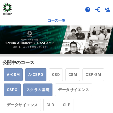
help
login
person_add
コース一覧
公開中のコース
A-CSM
A-CSPO
CSD
CSM
CSP-SM
CSPO
スクラム基礎
データサイエンス
データサイエンス
CLB
CLP