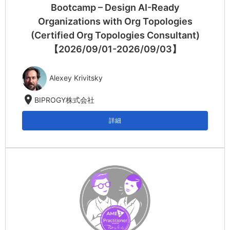
Bootcamp – Design AI-Ready
Organizations with Org Topologies
(Certified Org Topologies Consultant)
【2026/09/01-2026/09/03】
Alexey Krivitsky
location_on
BIPROGY株式会社
詳細