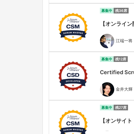
募集中
残36席
【オンライン開催】
江端一将
募集中
残12席
Certified
金井大輝
募集中
残27席
【オンサイト・対面