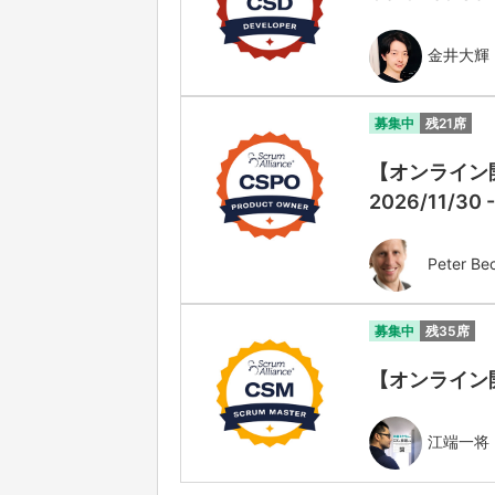
金井大輝
募集中
残21席
【オンライン開催
2026/11/30 
Peter Be
募集中
残35席
【オンライン開催】
江端一将