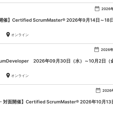
date_range
2026年
Certified ScrumMaster® 2026年9月14日～18
location_on
オンライン
date_range
2026年
 ScrumDeveloper 2026年09月30日（水）～10月2日
location_on
オンライン
date_range
2026
開催】Certified ScrumMaster® 2026年10月1