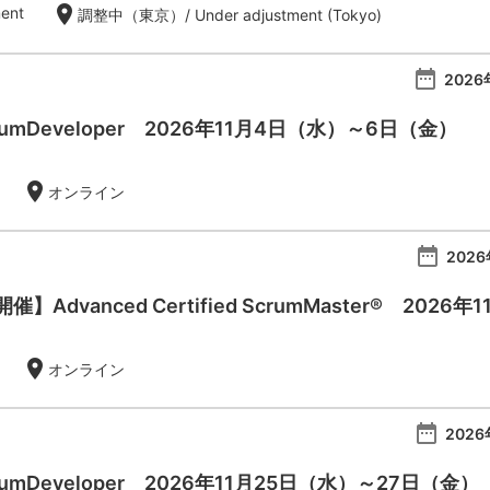
location_on
ent
調整中（東京）/ Under adjustment (Tokyo)
date_range
2026
 ScrumDeveloper 2026年11月4日（水）～6日（金）
location_on
オンライン
date_range
2026
Advanced Certified ScrumMaster® 2026年
location_on
オンライン
date_range
2026
 ScrumDeveloper 2026年11月25日（水）～27日（金）