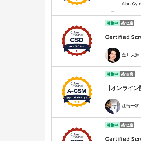
Alan Cym
募集中
残12席
Certified
金井大輝
募集中
残16席
【オンライン開催】
江端一将
募集中
残12席
Certified