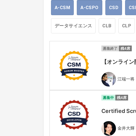
A-CSM
A-CSPO
CSD
CS
データサイエンス
CLB
CLP
募集終了
残4席
【オンライン開催】
江端一将
募集中
残4席
Certified
金井大輝