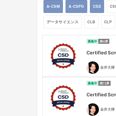
A-CSM
A-CSPO
CSD
CS
データサイエンス
CLB
CLP
募集中
残4席
Certified
金井大輝
募集中
残12席
Certified
金井大輝