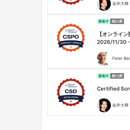
金井大輝
募集中
残21席
【オンライン開催
2026/11/30 
Peter Be
募集中
残12席
Certified
金井大輝