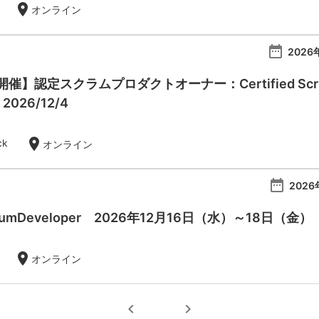
location_on
オンライン
date_range
2026
】認定スクラムプロダクトオーナー：Certified Scrum Pr
- 2026/12/4
location_on
ck
オンライン
date_range
2026
 ScrumDeveloper 2026年12月16日（水）～18日（金）
location_on
オンライン
chevron_left
chevron_right