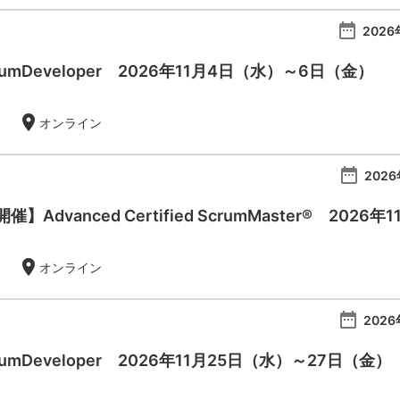
date_range
2026
 ScrumDeveloper 2026年11月4日（水）～6日（金）
location_on
オンライン
date_range
2026
Advanced Certified ScrumMaster® 2026年
location_on
オンライン
date_range
2026
 ScrumDeveloper 2026年11月25日（水）～27日（金）