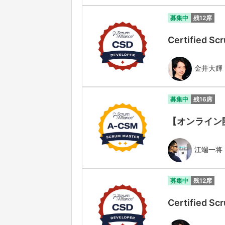
募集中
残12席
Certified
金井大輝
募集中
残16席
【オンライン開催】
江端一将
募集中
残12席
Certified