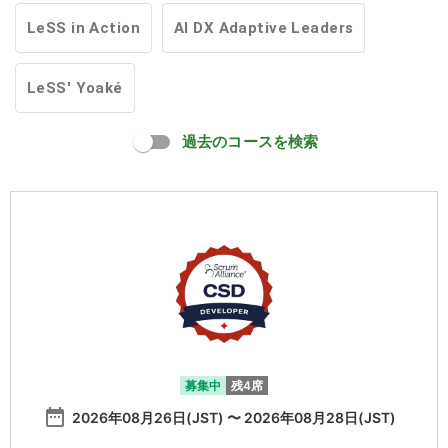
LeSS in Action
AI DX Adaptive Leaders
LeSS' Yoaké
過去のコースを検索
募集中
残4席
date_range
2026年08月26日(JST) 〜 2026年08月28日(JST)