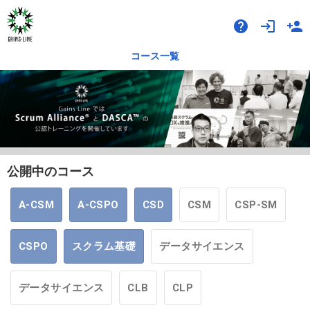
help
login
person_add
コース一覧
公開中のコース
A-CSM
A-CSPO
CSD
CSM
CSP-SM
CSPO
スクラム基礎
データサイエンス
データサイエンス
CLB
CLP