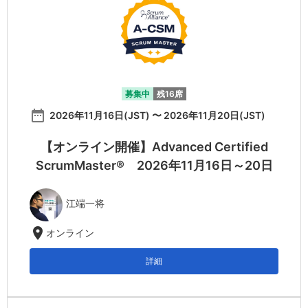
募集中
残16席
date_range
2026年11月16日(JST) 〜 2026年11月20日(JST)
【オンライン開催】Advanced Certified
ScrumMaster® 2026年11月16日～20日
江端一将
location_on
オンライン
詳細