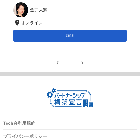
金井大輝
location_on
オンライン
詳細
chevron_left
chevron_right
Tech会利用規約
プライバシーポリシー