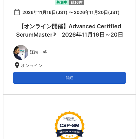
募集中
残16席
date_range
2026年11月16日(JST) 〜 2026年11月20日(JST)
【オンライン開催】Advanced Certified
ScrumMaster® 2026年11月16日～20日
江端一将
location_on
オンライン
詳細