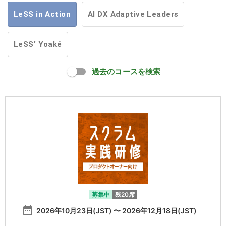
LeSS in Action
AI DX Adaptive Leaders
LeSS' Yoaké
過去のコースを検索
募集中
残20席
date_range
2026年10月23日(JST) 〜 2026年12月18日(JST)