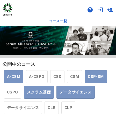
help
login
person_add
コース一覧
公開中のコース
A-CSM
A-CSPO
CSD
CSM
CSP-SM
CSPO
スクラム基礎
データサイエンス
データサイエンス
CLB
CLP