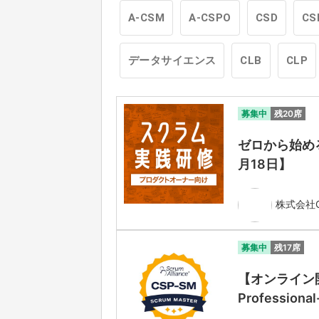
A-CSM
A-CSPO
CSD
CS
データサイエンス
CLB
CLP
募集中
残20席
ゼロから始める
月18日】
株式会社Ga
募集中
残17席
【オンライン開
Professiona