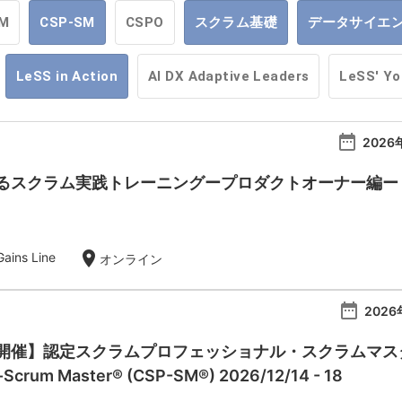
M
CSP-SM
CSPO
スクラム基礎
データサイエ
LeSS in Action
AI DX Adaptive Leaders
LeSS' Y
date_range
2026
スクラム実践トレーニングープロダクトオーナー編ー【20
location_on
ins Line
オンライン
date_range
2026
催】認定スクラムプロフェッショナル・スクラムマスター：Ce
l-Scrum Master® (CSP-SM®) 2026/12/14 - 18