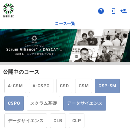
help
login
person_add
コース一覧
公開中のコース
A-CSM
A-CSPO
CSD
CSM
CSP-SM
CSPO
スクラム基礎
データサイエンス
データサイエンス
CLB
CLP