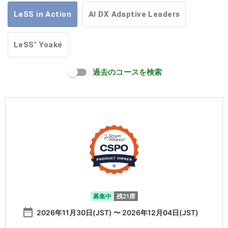
LeSS in Action
AI DX Adaptive Leaders
LeSS' Yoaké
過去のコースを検索
募集中
残21席
date_range
2026年11月30日(JST) 〜 2026年12月04日(JST)