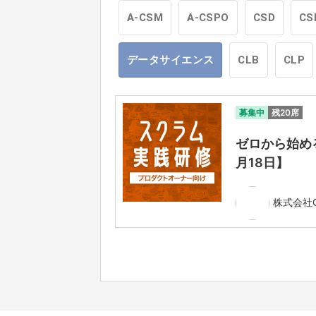
A-CSM
A-CSPO
CSD
CS
データサイエンス
CLB
CLP
募集中
残20席
ゼロから始める
月18日】
株式会社Ga