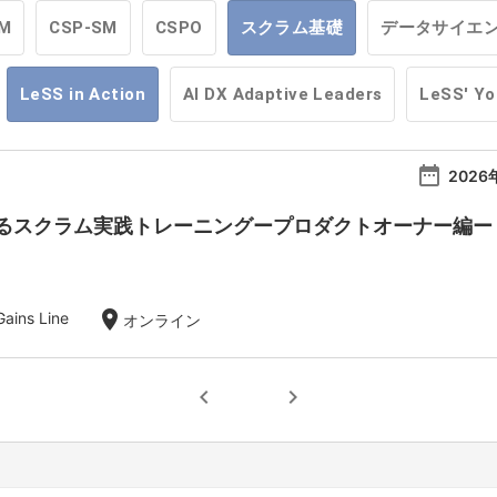
M
CSP-SM
CSPO
スクラム基礎
データサイエ
LeSS in Action
AI DX Adaptive Leaders
LeSS' Y
date_range
2026
スクラム実践トレーニングープロダクトオーナー編ー【20
location_on
ins Line
オンライン
chevron_left
chevron_right