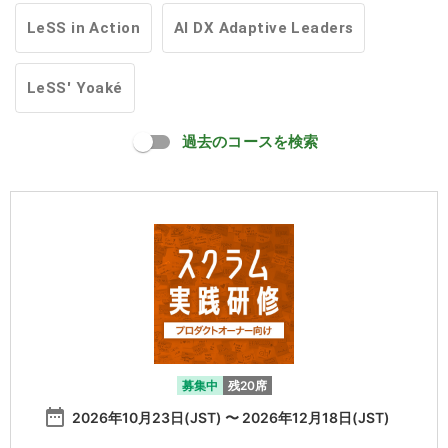
LeSS in Action
AI DX Adaptive Leaders
LeSS' Yoaké
過去のコースを検索
募集中
残20席
date_range
2026年10月23日(JST) 〜 2026年12月18日(JST)