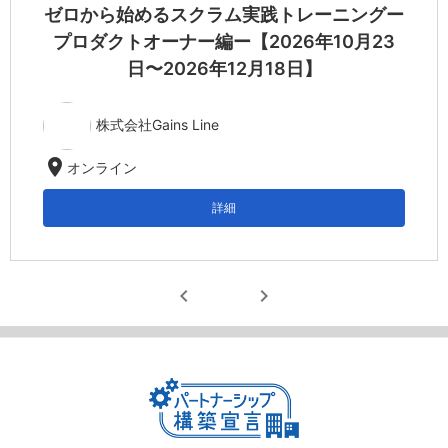
ゼロから始めるスクラム実践トレーニングー
プロダクトオーナー編ー【2026年10月23
日〜2026年12月18日】
株式会社Gains Line
location_on
オンライン
詳細
chevron_left
chevron_right