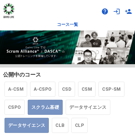
help
login
person_add
コース一覧
公開中のコース
A-CSM
A-CSPO
CSD
CSM
CSP-SM
CSPO
スクラム基礎
データサイエンス
データサイエンス
CLB
CLP