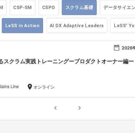
M
CSP-SM
CSPO
スクラム基礎
データサイエ
LeSS in Action
AI DX Adaptive Leaders
LeSS' Y
date_range
2026
スクラム実践トレーニングープロダクトオーナー編ー【20
location_on
ins Line
オンライン
chevron_left
chevron_right