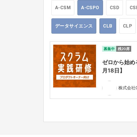
A-CSM
A-CSPO
CSD
CS
データサイエンス
CLB
CLP
募集中
残20席
ゼロから始める
月18日】
株式会社Ga