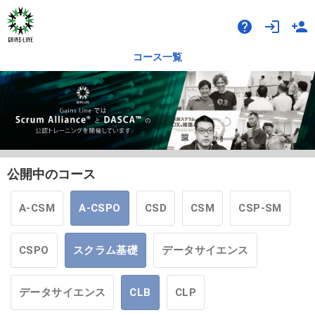
help
login
person_add
コース一覧
公開中のコース
A-CSM
A-CSPO
CSD
CSM
CSP-SM
CSPO
スクラム基礎
データサイエンス
データサイエンス
CLB
CLP