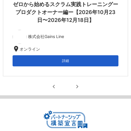
ゼロから始めるスクラム実践トレーニングー
プロダクトオーナー編ー【2026年10月23
日〜2026年12月18日】
株式会社Gains Line
location_on
オンライン
詳細
chevron_left
chevron_right