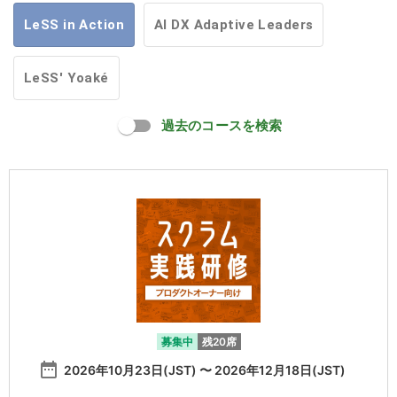
LeSS in Action
AI DX Adaptive Leaders
LeSS' Yoaké
過去のコースを検索
募集中
残20席
date_range
2026年10月23日(JST) 〜 2026年12月18日(JST)