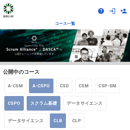
help
login
person_add
コース一覧
公開中のコース
A-CSM
A-CSPO
CSD
CSM
CSP-SM
CSPO
スクラム基礎
データサイエンス
データサイエンス
CLB
CLP