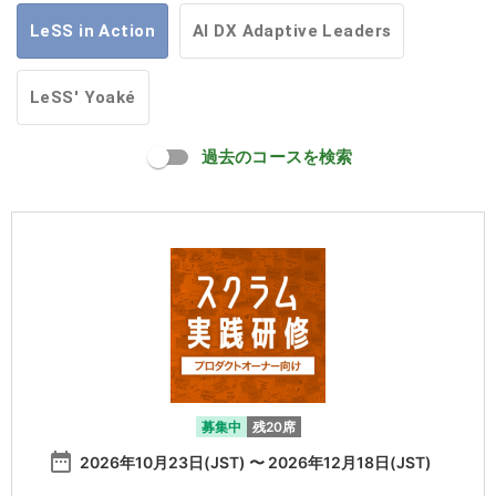
LeSS in Action
AI DX Adaptive Leaders
LeSS' Yoaké
過去のコースを検索
募集中
残20席
date_range
2026年10月23日(JST) 〜 2026年12月18日(JST)