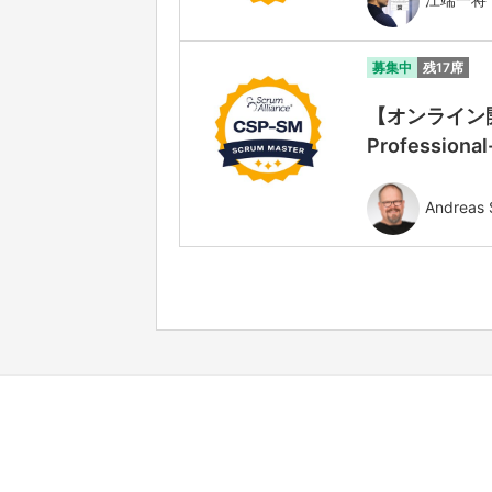
募集中
残17席
【オンライン開
Professiona
Andreas 