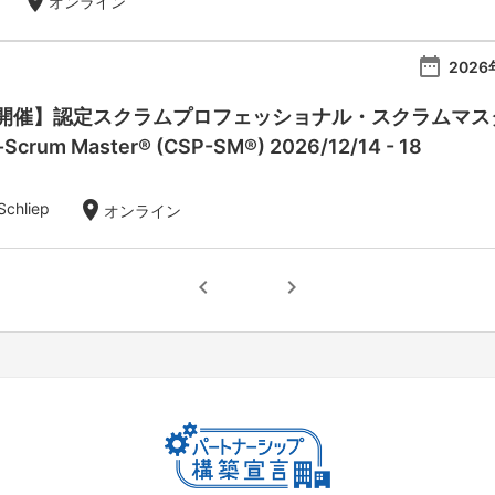
location_on
オンライン
date_range
2026
催】認定スクラムプロフェッショナル・スクラムマスター：Ce
l-Scrum Master® (CSP-SM®) 2026/12/14 - 18
location_on
Schliep
オンライン
chevron_left
chevron_right