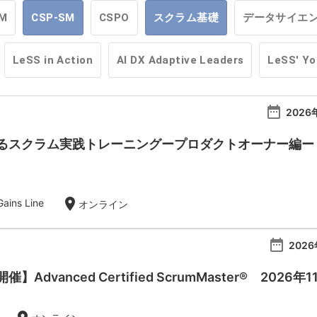
M
CSP-SM
CSPO
スクラム基礎
データサイエ
LeSS in Action
AI DX Adaptive Leaders
LeSS' Y
date_range
2026
スクラム実践トレーニングープロダクトオーナー編ー【20
location_on
ins Line
オンライン
date_range
2026
Advanced Certified ScrumMaster® 2026年