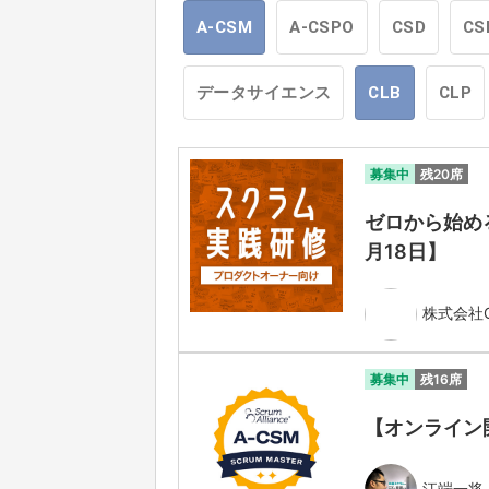
A-CSM
A-CSPO
CSD
CS
データサイエンス
CLB
CLP
募集中
残20席
ゼロから始める
月18日】
株式会社Ga
募集中
残16席
【オンライン開催】
江端一将