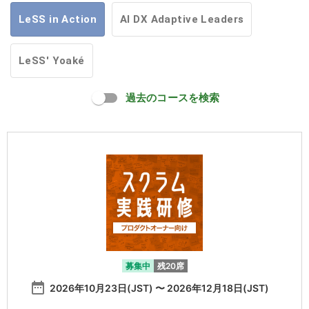
LeSS in Action
AI DX Adaptive Leaders
LeSS' Yoaké
過去のコースを検索
募集中
残20席
date_range
2026年10月23日(JST) 〜 2026年12月18日(JST)