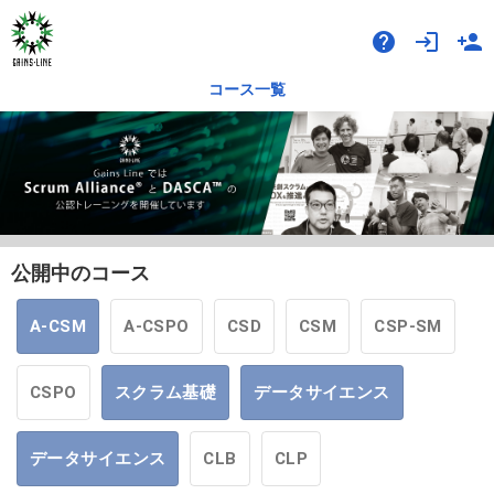
help
login
person_add
コース一覧
公開中のコース
A-CSM
A-CSPO
CSD
CSM
CSP-SM
CSPO
スクラム基礎
データサイエンス
データサイエンス
CLB
CLP