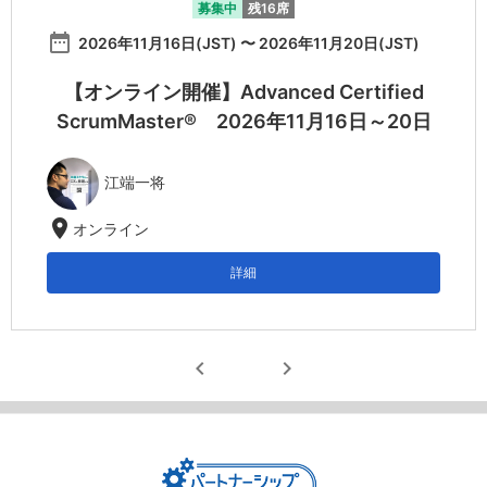
募集中
残16席
date_range
2026年11月16日(JST) 〜 2026年11月20日(JST)
【オンライン開催】Advanced Certified
ScrumMaster® 2026年11月16日～20日
江端一将
location_on
オンライン
詳細
chevron_left
chevron_right