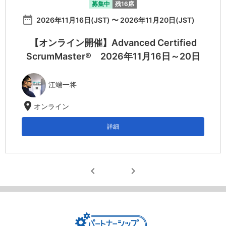
募集中
残16席
date_range
2026年11月16日(JST) 〜 2026年11月20日(JST)
【オンライン開催】Advanced Certified
ScrumMaster® 2026年11月16日～20日
江端一将
location_on
オンライン
詳細
chevron_left
chevron_right