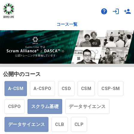
help
login
person_add
コース一覧
公開中のコース
A-CSM
A-CSPO
CSD
CSM
CSP-SM
CSPO
スクラム基礎
データサイエンス
データサイエンス
CLB
CLP