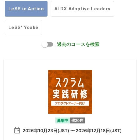
LeSS in Action
AI DX Adaptive Leaders
LeSS' Yoaké
過去のコースを検索
募集中
残20席
date_range
2026年10月23日(JST) 〜 2026年12月18日(JST)