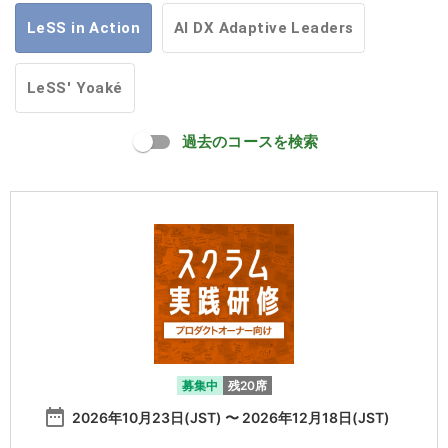
LeSS in Action
AI DX Adaptive Leaders
LeSS' Yoaké
過去のコースを検索
募集中
残20席
date_range
2026年10月23日(JST) 〜 2026年12月18日(JST)