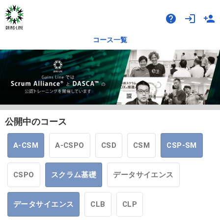
help
login
person_add
コース一覧
公開中のコース
A-CSM
A-CSPO
CSD
CSM
CSP-SM
CSPO
スクラム基礎
データサイエンス
データサイエンス
CLB
CLP