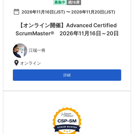
募集中
残16席
date_range
2026年11月16日(JST) 〜 2026年11月20日(JST)
【オンライン開催】Advanced Certified
ScrumMaster® 2026年11月16日～20日
江端一将
location_on
オンライン
詳細