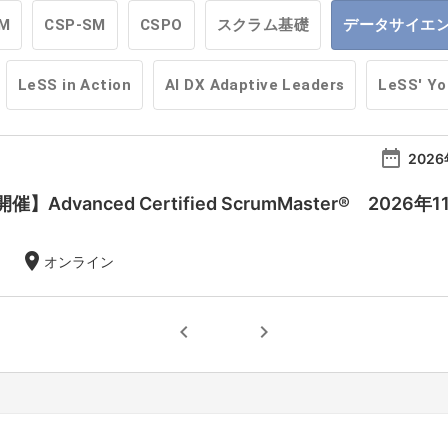
M
CSP-SM
CSPO
スクラム基礎
データサイエ
LeSS in Action
AI DX Adaptive Leaders
LeSS' Y
date_range
2026
Advanced Certified ScrumMaster® 2026年
location_on
オンライン
chevron_left
chevron_right