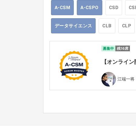
A-CSM
A-CSPO
CSD
CS
データサイエンス
CLB
CLP
募集中
残16席
【オンライン開催】
江端一将