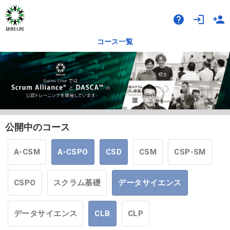
help
login
person_add
コース一覧
公開中のコース
A-CSM
A-CSPO
CSD
CSM
CSP-SM
CSPO
スクラム基礎
データサイエンス
データサイエンス
CLB
CLP