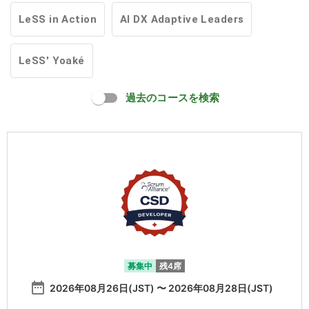
LeSS in Action
AI DX Adaptive Leaders
LeSS' Yoaké
過去のコースを検索
募集中
残4席
date_range
2026年08月26日(JST) 〜 2026年08月28日(JST)