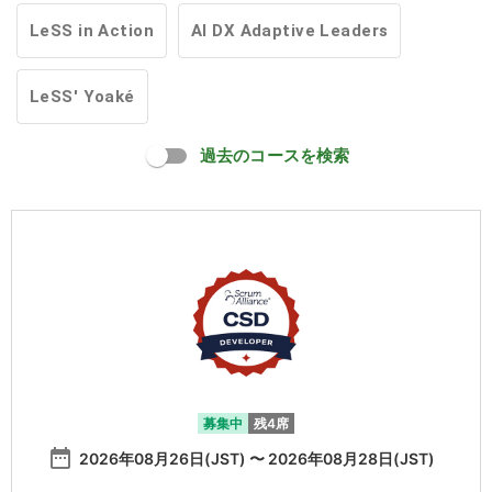
LeSS in Action
AI DX Adaptive Leaders
LeSS' Yoaké
過去のコースを検索
募集中
残4席
date_range
2026年08月26日(JST) 〜 2026年08月28日(JST)