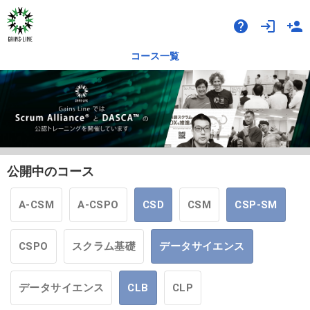
help
login
person_add
コース一覧
公開中のコース
A-CSM
A-CSPO
CSD
CSM
CSP-SM
CSPO
スクラム基礎
データサイエンス
データサイエンス
CLB
CLP