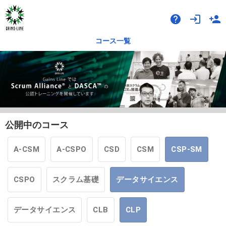
help
login
person_add
コース一覧
公開中のコース
A-CSM
A-CSPO
CSD
CSM
CSP-SM
CSPO
スクラム基礎
データサイエンス
データサイエンス
CLB
CLP