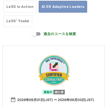
LeSS in Action
AI DX Adaptive Leaders
LeSS' Yoaké
過去のコースを検索
募集中
残21席
date_range
2026年09月01日(JST) 〜 2026年09月03日(JST)