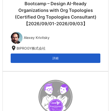
Bootcamp – Design AI-Ready
Organizations with Org Topologies
(Certified Org Topologies Consultant)
【2026/09/01-2026/09/03】
Alexey Krivitsky
location_on
BIPROGY株式会社
詳細