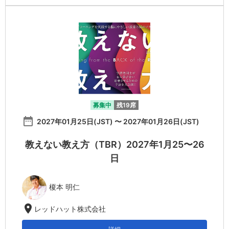
募集中
残19席
date_range
2027年01月25日(JST) 〜 2027年01月26日(JST)
教えない教え方（TBR）2027年1月25〜26
日
榎本 明仁
location_on
レッドハット株式会社