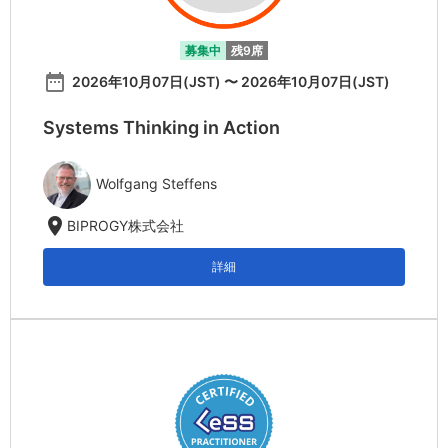
募集中
残9席
date_range
2026年10月07日(JST) 〜 2026年10月07日(JST)
Systems Thinking in Action
Wolfgang Steffens
location_on
BIPROGY株式会社
詳細