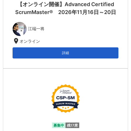
【オンライン開催】Advanced Certified
ScrumMaster® 2026年11月16日～20日
江端一将
location_on
オンライン
詳細
募集中
残17席