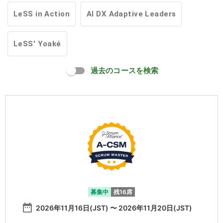
LeSS in Action
AI DX Adaptive Leaders
LeSS' Yoaké
過去のコースを検索
募集中
残16席
date_range
2026年11月16日(JST) 〜 2026年11月20日(JST)