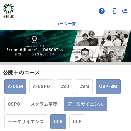
help
login
person_add
コース一覧
公開中のコース
A-CSM
A-CSPO
CSD
CSM
CSP-SM
CSPO
スクラム基礎
データサイエンス
データサイエンス
CLB
CLP