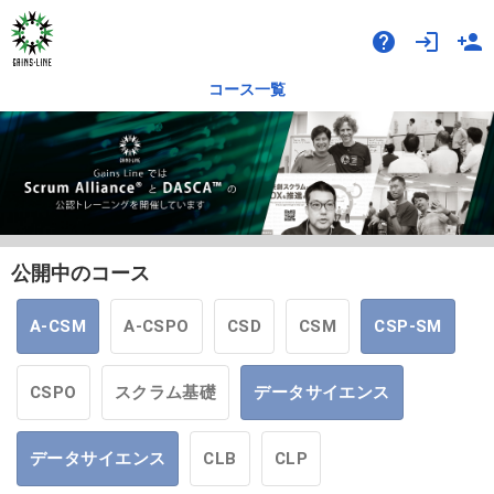
help
login
person_add
コース一覧
公開中のコース
A-CSM
A-CSPO
CSD
CSM
CSP-SM
CSPO
スクラム基礎
データサイエンス
データサイエンス
CLB
CLP