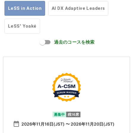
LeSS in Action
AI DX Adaptive Leaders
LeSS' Yoaké
過去のコースを検索
募集中
残16席
date_range
2026年11月16日(JST) 〜 2026年11月20日(JST)