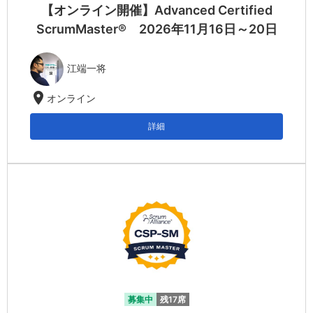
【オンライン開催】Advanced Certified
ScrumMaster® 2026年11月16日～20日
江端一将
location_on
オンライン
詳細
募集中
残17席