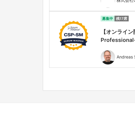
株式会社Ga
募集中
残17席
【オンライン開
Professiona
Andreas 