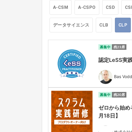
A-CSM
A-CSPO
CSD
CS
データサイエンス
CLB
CLP
募集中
残23席
認定LeSS実践
Bas Vod
募集中
残20席
ゼロから始める
月18日】