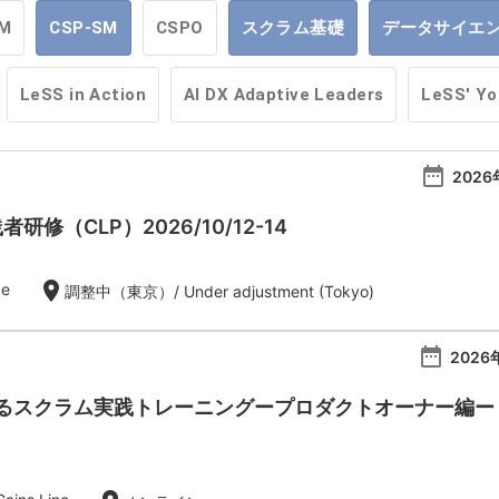
M
CSP-SM
CSPO
スクラム基礎
データサイエ
LeSS in Action
AI DX Adaptive Leaders
LeSS' Y
date_range
2026
者研修（CLP）2026/10/12-14
location_on
de
調整中（東京）/ Under adjustment (Tokyo)
date_range
2026
スクラム実践トレーニングープロダクトオーナー編ー【20