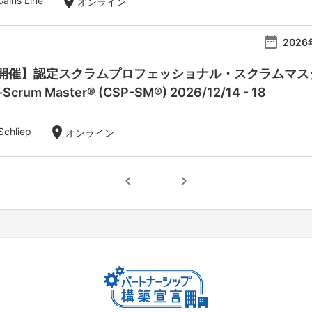
location_on
ins Line
オンライン
date_range
2026
催】認定スクラムプロフェッショナル・スクラムマスター：Ce
l-Scrum Master® (CSP-SM®) 2026/12/14 - 18
location_on
Schliep
オンライン
chevron_left
chevron_right