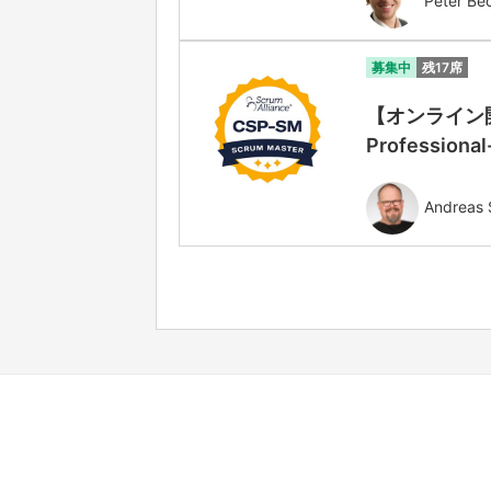
Peter Be
募集中
残17席
【オンライン開
Professiona
Andreas 