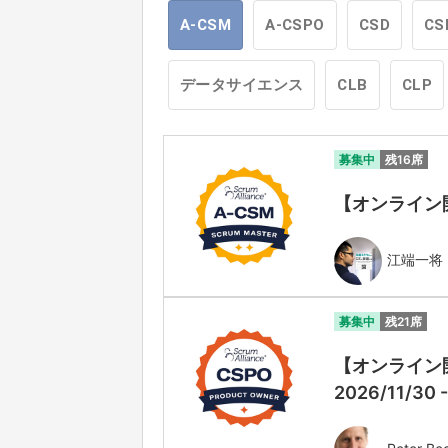
A-CSM
A-CSPO
CSD
CS
データサイエンス
CLB
CLP
募集中
残16席
【オンライン開催】
江端一将
募集中
残21席
【オンライン開催
2026/11/30 