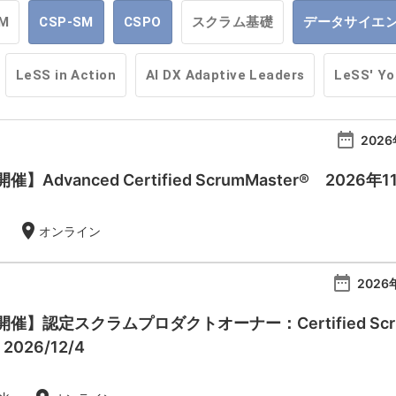
M
CSP-SM
CSPO
スクラム基礎
データサイエ
LeSS in Action
AI DX Adaptive Leaders
LeSS' Y
date_range
2026
Advanced Certified ScrumMaster® 2026年
location_on
オンライン
date_range
2026
】認定スクラムプロダクトオーナー：Certified Scrum Pr
- 2026/12/4