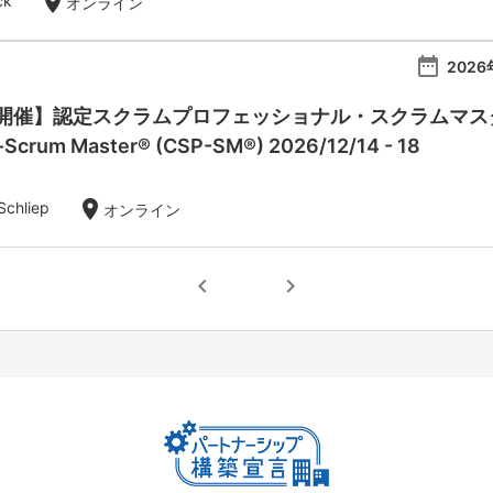
location_on
ck
オンライン
date_range
2026
催】認定スクラムプロフェッショナル・スクラムマスター：Ce
l-Scrum Master® (CSP-SM®) 2026/12/14 - 18
location_on
Schliep
オンライン
chevron_left
chevron_right