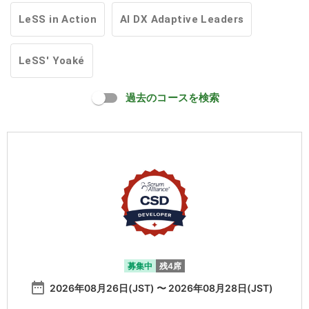
LeSS in Action
AI DX Adaptive Leaders
LeSS' Yoaké
過去のコースを検索
募集中
残4席
date_range
2026年08月26日(JST) 〜 2026年08月28日(JST)