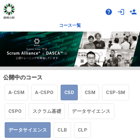
help
login
person_add
コース一覧
公開中のコース
A-CSM
A-CSPO
CSD
CSM
CSP-SM
CSPO
スクラム基礎
データサイエンス
データサイエンス
CLB
CLP