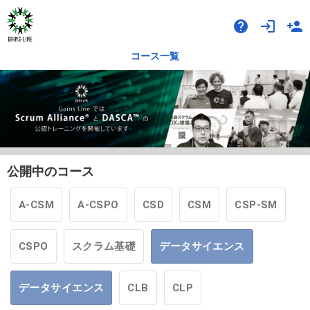
help
login
person_add
コース一覧
公開中のコース
A-CSM
A-CSPO
CSD
CSM
CSP-SM
CSPO
スクラム基礎
データサイエンス
データサイエンス
CLB
CLP