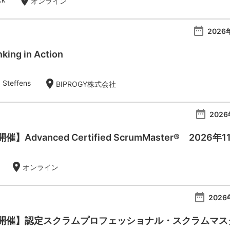
location_on
オンライン
date_range
2026
king in Action
location_on
 Steffens
BIPROGY株式会社
date_range
2026
Advanced Certified ScrumMaster® 2026年
location_on
オンライン
date_range
2026
催】認定スクラムプロフェッショナル・スクラムマスター：Ce