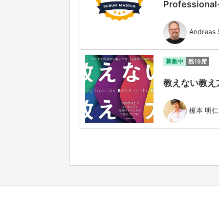
Professiona
Andreas 
募集中
残19席
教えない教え方
榎本 明仁