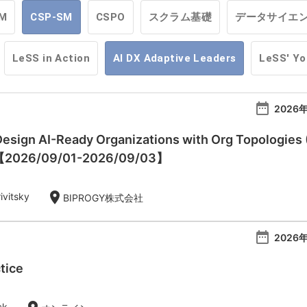
M
CSP-SM
CSPO
スクラム基礎
データサイエ
LeSS in Action
AI DX Adaptive Leaders
LeSS' Y
date_range
2026年
esign AI-Ready Organizations with Org Topologies 
)【2026/09/01-2026/09/03】
location_on
ivitsky
BIPROGY株式会社
date_range
2026年
tice
ck