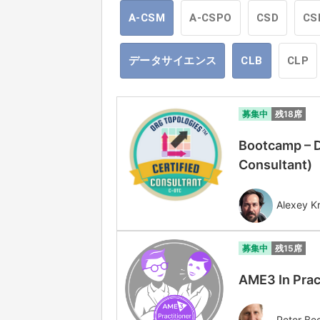
A-CSM
A-CSPO
CSD
CS
データサイエンス
CLB
CLP
募集中
残18席
Bootcamp – D
Consultant
Alexey Kr
募集中
残15席
AME3 In Prac
Peter Be