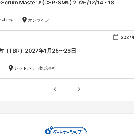
l-Scrum Master® (CSP-SM®) 2026/12/14 - 18
location_on
Schliep
オンライン
date_range
2027
（TBR）2027年1月25〜26日
location_on
レッドハット株式会社
chevron_left
chevron_right