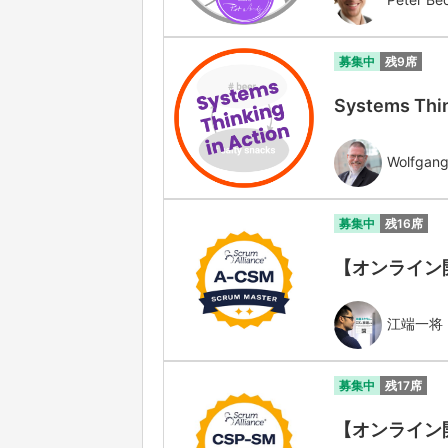
募集中
残9席
Systems Thin
Wolfgang
募集中
残16席
【オンライン開催】
江端一将
募集中
残17席
【オンライン開