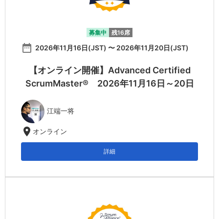
募集中
残16席
date_range
2026年11月16日(JST) 〜 2026年11月20日(JST)
【オンライン開催】Advanced Certified
ScrumMaster® 2026年11月16日～20日
江端一将
location_on
オンライン
詳細