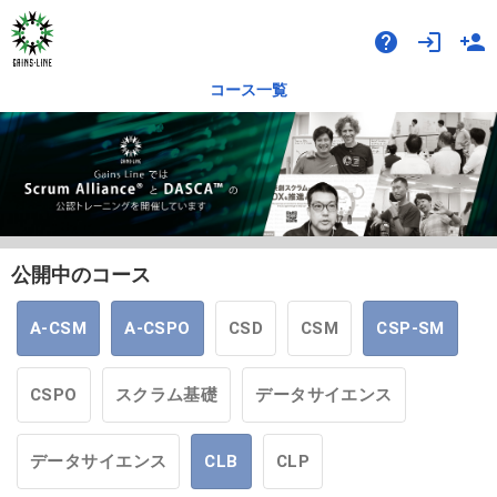
help
login
person_add
コース一覧
公開中のコース
A-CSM
A-CSPO
CSD
CSM
CSP-SM
CSPO
スクラム基礎
データサイエンス
データサイエンス
CLB
CLP