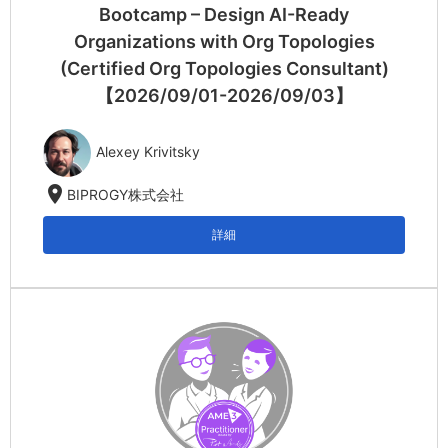
Bootcamp – Design AI-Ready
Organizations with Org Topologies
(Certified Org Topologies Consultant)
【2026/09/01-2026/09/03】
Alexey Krivitsky
location_on
BIPROGY株式会社
詳細