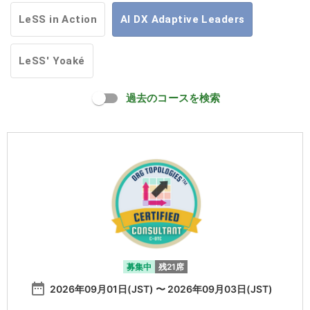
LeSS in Action
AI DX Adaptive Leaders
LeSS' Yoaké
過去のコースを検索
募集中
残21席
date_range
2026年09月01日(JST) 〜 2026年09月03日(JST)