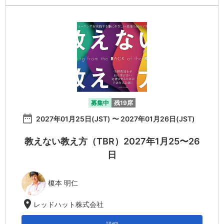
募集中
残19席
date_range
2027年01月25日(JST) 〜 2027年01月26日(JST)
教えない教え方（TBR）2027年1月25〜26
日
榎本 明仁
location_on
レッドハット株式会社