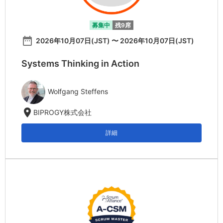
募集中
残9席
date_range
2026年10月07日(JST) 〜 2026年10月07日(JST)
Systems Thinking in Action
Wolfgang Steffens
location_on
BIPROGY株式会社
詳細