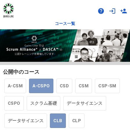
help
login
person_add
コース一覧
公開中のコース
A-CSM
A-CSPO
CSD
CSM
CSP-SM
CSPO
スクラム基礎
データサイエンス
データサイエンス
CLB
CLP