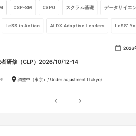
M
CSP-SM
CSPO
スクラム基礎
データサイエ
LeSS in Action
AI DX Adaptive Leaders
LeSS' Y
date_range
2026
者研修（CLP）2026/10/12-14
location_on
de
調整中（東京）/ Under adjustment (Tokyo)
chevron_left
chevron_right