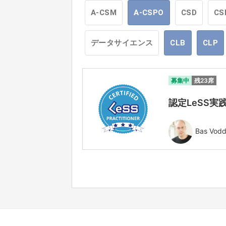
A-CSM
A-CSPO
CSD
CS
データサイエンス
CLB
CLP
募集中
残23席
認定LeSS実践
Bas Vod