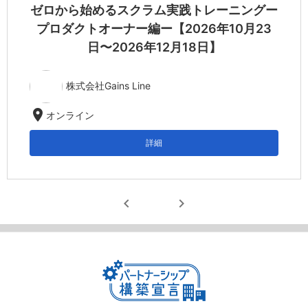
ゼロから始めるスクラム実践トレーニングー
プロダクトオーナー編ー【2026年10月23
日〜2026年12月18日】
株式会社Gains Line
location_on
オンライン
詳細
chevron_left
chevron_right