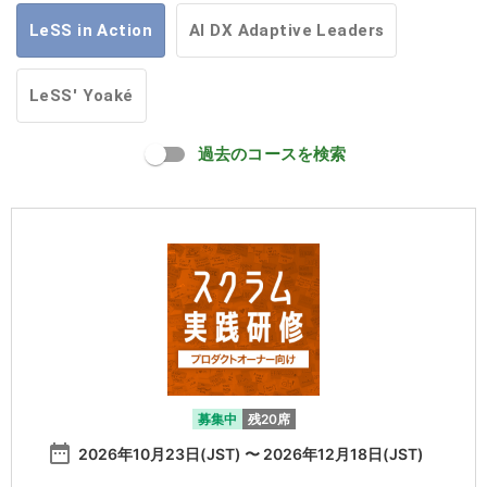
LeSS in Action
AI DX Adaptive Leaders
LeSS' Yoaké
過去のコースを検索
募集中
残20席
date_range
2026年10月23日(JST) 〜 2026年12月18日(JST)