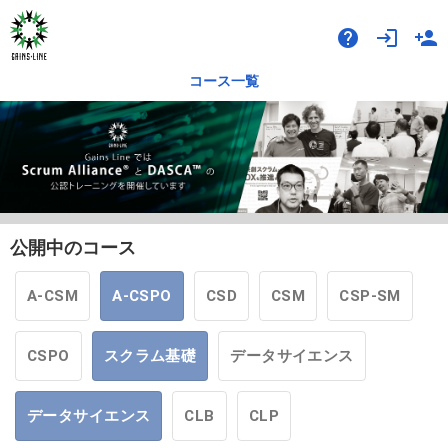
help
login
person_add
コース一覧
公開中のコース
A-CSM
A-CSPO
CSD
CSM
CSP-SM
CSPO
スクラム基礎
データサイエンス
データサイエンス
CLB
CLP