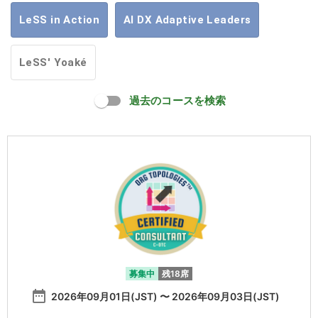
LeSS in Action
AI DX Adaptive Leaders
LeSS' Yoaké
過去のコースを検索
募集中
残18席
date_range
2026年09月01日(JST) 〜 2026年09月03日(JST)