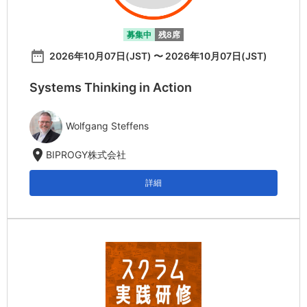
募集中
残8席
date_range
2026年10月07日(JST) 〜 2026年10月07日(JST)
Systems Thinking in Action
Wolfgang Steffens
location_on
BIPROGY株式会社
詳細