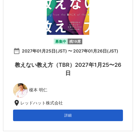
募集中
残19席
date_range
2027年01月25日(JST) 〜 2027年01月26日(JST)
教えない教え方（TBR）2027年1月25〜26
日
榎本 明仁
location_on
レッドハット株式会社
詳細