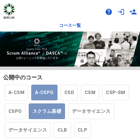
help
login
person_add
コース一覧
公開中のコース
A-CSM
A-CSPO
CSD
CSM
CSP-SM
CSPO
スクラム基礎
データサイエンス
データサイエンス
CLB
CLP