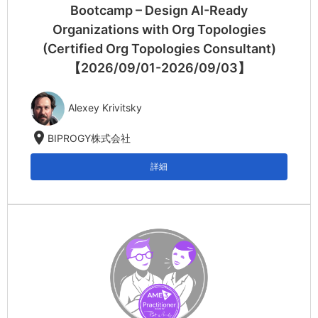
Bootcamp – Design AI-Ready
Organizations with Org Topologies
(Certified Org Topologies Consultant)
【2026/09/01-2026/09/03】
Alexey Krivitsky
location_on
BIPROGY株式会社
詳細