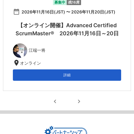
募集中
残16席
date_range
2026年11月16日(JST) 〜 2026年11月20日(JST)
【オンライン開催】Advanced Certified
ScrumMaster® 2026年11月16日～20日
江端一将
location_on
オンライン
詳細
chevron_left
chevron_right