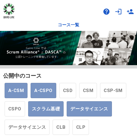
help
login
person_add
コース一覧
公開中のコース
A-CSM
A-CSPO
CSD
CSM
CSP-SM
CSPO
スクラム基礎
データサイエンス
データサイエンス
CLB
CLP