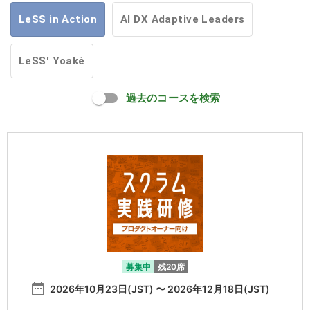
LeSS in Action
AI DX Adaptive Leaders
LeSS' Yoaké
過去のコースを検索
募集中
残20席
date_range
2026年10月23日(JST) 〜 2026年12月18日(JST)