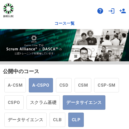
help
login
person_add
コース一覧
公開中のコース
A-CSM
A-CSPO
CSD
CSM
CSP-SM
CSPO
スクラム基礎
データサイエンス
データサイエンス
CLB
CLP