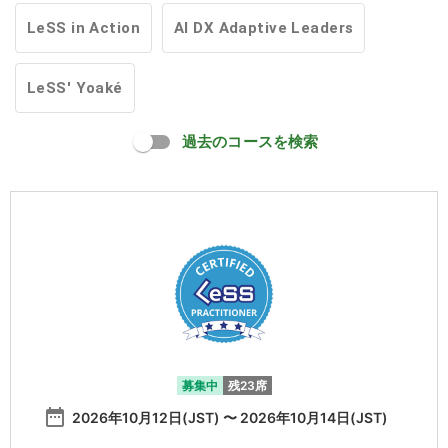
LeSS in Action
AI DX Adaptive Leaders
LeSS' Yoaké
過去のコースを検索
募集中
残23席
date_range
2026年10月12日(JST) 〜 2026年10月14日(JST)