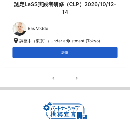
認定LeSS実践者研修（CLP）2026/10/12-
14
Bas Vodde
location_on
調整中（東京）/ Under adjustment (Tokyo)
詳細
chevron_left
chevron_right